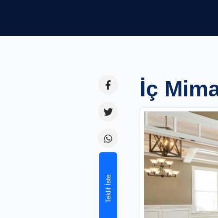
İç Mima
Teklif İste