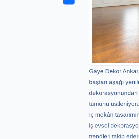
Gaye Dekor Ankara 
baştan aşağı yenil
dekorasyonundan el
tümünü üstleniyor
İç mekân tasarımın
işlevsel dekorasyon
trendleri takip ed