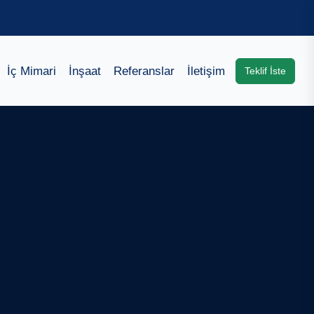
İç Mimari
İnşaat
Referanslar
İletişim
Teklif İste